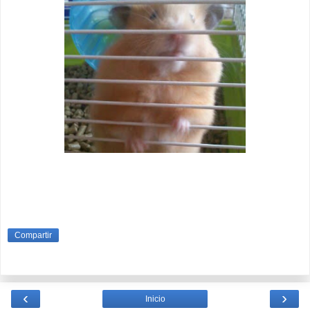
Compartir
‹
›
Inicio